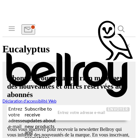
Eucalyptus
Abonnez-vous pour ne rien manquer
des nouveautés et offres réservées aux
abonnés
Déclaration d'accessibilité Web
Entrez
Subscribe to
ENVOYER
votre
receive
adresse
updates about
e-mail
new products
Vous vous inscrivez pour recevoir la newsletter Bellroy qui
and
vous informe des nouveautés de la marque. En vous inscrivant,