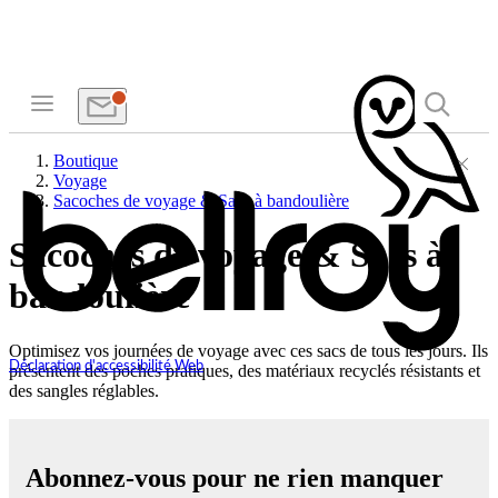
Boutique
Voyage
Sacoches de voyage & Sacs à bandoulière
Sacoches de voyage & Sacs à
bandoulière
Optimisez vos journées de voyage avec ces sacs de tous les jours. Ils
Déclaration d'accessibilité Web
présentent des poches pratiques, des matériaux recyclés résistants et
des sangles réglables.
Abonnez-vous pour ne rien manquer