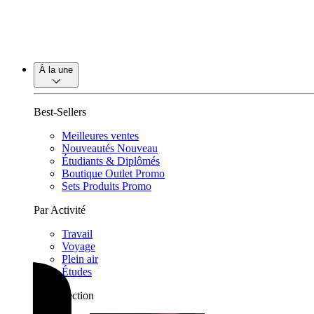
À la une
Best-Sellers
Meilleures ventes
Nouveautés
Nouveau
Étudiants & Diplômés
Boutique Outlet
Promo
Sets Produits
Promo
Par Activité
Travail
Voyage
Plein air
Études
Par collection