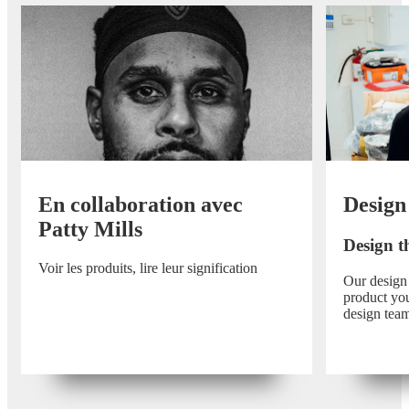
En collaboration avec
Design
Patty Mills
Design th
Voir les produits, lire leur signification
Our design
product you
design tea