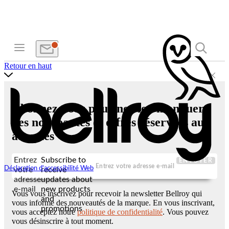
Retour en haut
Abonnez-vous pour ne rien manquer
des nouveautés et offres réservées aux
abonnés
Entrez
Subscribe to
ENVOYER
Déclaration d'accessibilité Web
votre
receive
adresse
updates about
e-mail
new products
Vous vous inscrivez pour recevoir la newsletter Bellroy qui
and
vous informe des nouveautés de la marque. En vous inscrivant,
promotions
vous acceptez notre
politique de confidentialité
. Vous pouvez
vous désinscrire à tout moment.