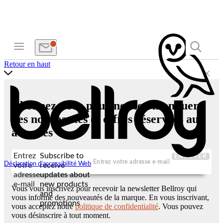
Retour en haut
Abonnez-vous pour ne rien manquer
des nouveautés et offres réservées aux
abonnés
Entrez
Subscribe to
ENVOYER
Déclaration d'accessibilité Web
votre
receive
adresse
updates about
e-mail
new products
Vous vous inscrivez pour recevoir la newsletter Bellroy qui
and
vous informe des nouveautés de la marque. En vous inscrivant,
promotions
vous acceptez notre
politique de confidentialité
. Vous pouvez
vous désinscrire à tout moment.