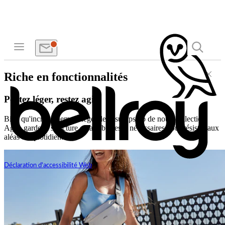
Riche en fonctionnalités
Portez léger, restez agile
Bien qu'incroyablement léger, le tissu ripstop de notre collection
Agile garde la structure et la robustesse nécessaires pour résister aux
aléas du quotidien.
Déclaration d'accessibilité Web